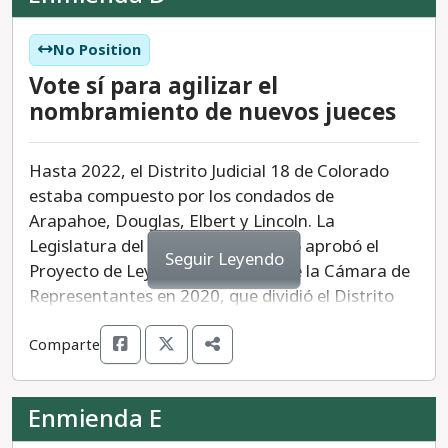
No Position
Vote sí para agilizar el
nombramiento de nuevos jueces
Hasta 2022, el Distrito Judicial 18 de Colorado
estaba compuesto por los condados de
Arapahoe, Douglas, Elbert y Lincoln. La
Legislatura del estado de Colorado aprobó el
Seguir Leyendo
Proyecto de Ley 1026 (HB 1026) de la Cámara de
Representantes en 2020, que dividió el Distrito
Judicial 18, trasladando los condados de Douglas,
Comparte
Elbert y Lincoln al nuevo Distrito Judicial 23 el 7 de
enero de 2025. El Distrito Judicial 23 incluirá ocho
jueces.
Enmienda E
La Enmienda D ordenaría al gobernador que