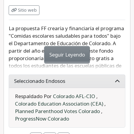
Además, esta enmienda reduciría ese tiempo
Sitio web
requerido de 5 años a 3 años como la duración de
tiempo que debe existir una organización antes
La propuesta FF crearía y financiaría el programa
de obtener una licencia de juegos benéficos hasta
"Comidas escolares saludables para todos" bajo
el 1 de enero de 2025. Las formas de juegos
el Departamento de Educación de Colorado. A
benéficos enumeradas anteriormente entre
partir del año escolar 2023-2024, este fondo
paréntesis son comúnmente utilizadas por
Seguir Leyendo
proporcionaría desayuno y almuerzo gratis a
organizaciones más pequeñas y, a menudo,
todos los estudiantes de las escuelas públicas de
organizaciones dirigidas por mujeres de color.
Colorado, independientemente de sus ingresos.
En 2024-2025, el fondo se expandiría para
Seleccionado Endosos
otorgar subvenciones a las escuelas para
comprar alimentos locales de Colorado,
Respaldado Por
Colorado AFL-CIO
,
aumentar los salarios de los empleados que
Colorado Education Association (CEA)
,
preparan y sirven comidas escolares y aumentar
Planned Parenthood Votes Colorado
,
la educación comunitaria y la participación en
ProgressNow Colorado
torno a las comidas saludables.