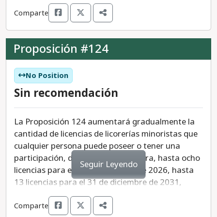
crear subvenciones para gobiernos locales y
Comparte
préstamos para organizaciones sin fines de lucro.
organizaciones para adquirir y mantener terrenos
para el desarrollo de viviendas asequibles.
Proposición #124
No es ningún secreto que Colorado enfrenta
No Position
problemas de vivienda sin precedentes, es vital
que tengamos enfoques múltiples para nuestros
Sin recomendación
problemas de vivienda comunes y complejos.
Recomendamos un voto SÍ.
La Proposición 124 aumentará gradualmente la
cantidad de licencias de licorerías minoristas que
cualquier persona puede poseer o tener una
participación, de la siguiente manera, hasta ocho
Seguir Leyendo
licencias para el 31 de diciembre de 2026, hasta
13 licencias para el 31 de diciembre de 2031,
hasta 20 licencias antes del 31 de diciembre de
Comparte
2036; y un número ilimitado de licencias a partir