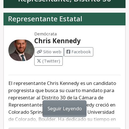
Colby Drechsel es un candidato republicano
cristiano extremista que en su sitio web afirma
Representante Estatal
que cuando se aprueban leyes, muere la libertad.
Demócrata
El Senador Danielson es el candidato progresista
Chris Kennedy
para el Distrito Senatorial 22.
Sitio web
Facebook
(Twitter)
El representante Chris Kennedy es un candidato
progresista que busca su cuarto mandato para
representar al Distrito 30 de la Cámara de
Representantes de Colorado. Kennedy creció en
Seguir Leyendo
Colorado Springs y se graduó de la Universidad
de Colorado, Boulder. Ha dedicado su tiempo en
la Cámara de Representantes de Colorado a