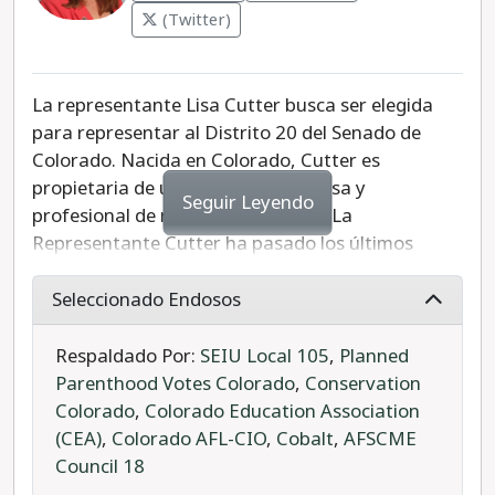
(Twitter)
Recientemente sugirió que las máquinas de
votación se envuelvan en papel de aluminio para
ayudar a restaurar la fe en nuestro sistema
electoral. Baisley sería un obstáculo para el
La representante Lisa Cutter busca ser elegida
progreso si es elegido para el senado estatal.
para representar al Distrito 20 del Senado de
Colorado. Nacida en Colorado, Cutter es
propietaria de una pequeña empresa y
Seguir Leyendo
profesional de relaciones públicas. La
Representante Cutter ha pasado los últimos
cuatro años como representante estatal en la
Cámara de Representantes del Estado de
Seleccionado Endosos
Colorado. Ella ha apoyado con éxito los esfuerzos
de recuperación y alivio de la pandemia,
Respaldado Por:
SEIU Local 105
,
Planned
defendiendo a las familias trabajadoras,
Parenthood Votes Colorado
,
Conservation
ahorrando dinero a los habitantes de Colorado y
Colorado
,
Colorado Education Association
protegiendo el medio ambiente.
(CEA)
,
Colorado AFL-CIO
,
Cobalt
,
AFSCME
Council 18
Tim Walsh es el candidato republicano. Walsh