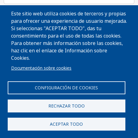
del 1 de enero de 2037”. Una tienda con una
licencia de venta de licores no puede estar
Proposición #125
Este sitio web utiliza cookies de terceros y propias
actualmente a menos de 500 pies de otra tienda
para ofrecer una experiencia de usuario mejorada.
con la misma licencia.
Si seleccionas "ACEPTAR TODO", das tu
No Position
consentimiento para el uso de todas las cookies.
Sin recomendación
Para obtener más información sobre las cookies,
haz clic en el enlace de Información sobre
Cookies.
La Proposición 125 haría que cualquier tienda de
Documentación sobre cookies
abarrotes o tienda de conveniencia que tenga
licencia para vender cerveza también pueda
vender vino. Al considerar este proyecto de ley, es
CONFIGURACIÓN DE COOKIES
Seguir Leyendo
importante tener en cuenta que no se podría
emitir una nueva licencia de minorista de bebidas
RECHAZAR TODO
de malta fermentada y vino para un lugar dentro
Comparte
de los 500 pies de una tienda minorista de licores,
y de la misma manera.
ACEPTAR TODO