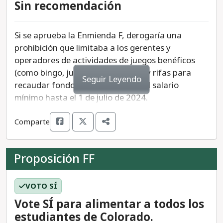
Sin recomendación
Si se aprueba la Enmienda F, derogaría una
prohibición que limitaba a los gerentes y
operadores de actividades de juegos benéficos
(como bingo, juegos con lengüeta y rifas para
Seguir Leyendo
recaudar fondos) de ganar más del salario
mínimo hasta el 1 de julio de 2024.
Anteriormente, las organizaciones tenían que
Comparte
existir durante más tiempo para obtener su
licencia de juego caritativo, que a menudo se usa
para recaudar fondos para la organización.
Proposición FF
Esta enmienda también permitiría a los
legisladores estatales y a la legislatura
VOTO SÍ
determinar cuánto tiempo debe existir una
Vote SÍ para alimentar a todos los
organización antes de obtener una licencia de
estudiantes de Colorado.
juegos de caridad después del 1 de enero de 2025.