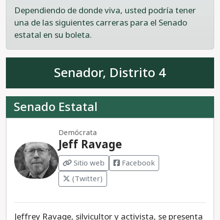
COVID-19 o tratamientos efectivos.
Dependiendo de donde viva, usted podría tener
Recomendamos votar por Plomar.
una de las siguientes carreras para el Senado
estatal en su boleta.
Senador, Distrito 4
Senado Estatal
Demócrata
Jeff Ravage
Sitio web
Facebook
(Twitter)
Jeffrey Ravage, silvicultor y activista, se presenta