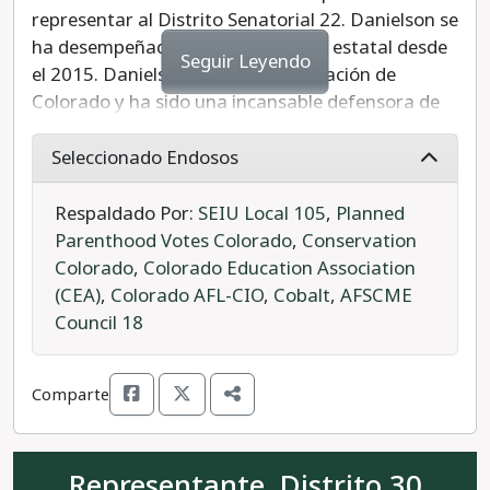
representar al Distrito Senatorial 22. Danielson se
ha desempeñado como legisladora estatal desde
Seguir Leyendo
el 2015. Danielson es quinta generación de
Colorado y ha sido una incansable defensora de
las mujeres, las personas mayores y las familias
trabajadoras en Colorado.
Seleccionado Endosos
Mientras estuvo en la legislatura, Danielson
Respaldado Por:
SEIU Local 105
,
Planned
aprobó la Ley de Igualdad de Pago por Igualdad
Parenthood Votes Colorado
,
Conservation
de Trabajo de Colorado, la Declaración de
Colorado
,
Colorado Education Association
Derechos de los Trabajadores Agrícolas y la Ley
(CEA)
,
Colorado AFL-CIO
,
Cobalt
,
AFSCME
de Transparencia de Robo de Salarios, por
Council 18
nombrar algunos. Danielson ha enumerado sus
prioridades como; una economía más justa,
Comparte
protegiendo a las mujeres, perseverando en
Colorado y comunidades más seguras. Jessie
Danielson es la opción progresista para Colorado.
Representante, Distrito 30