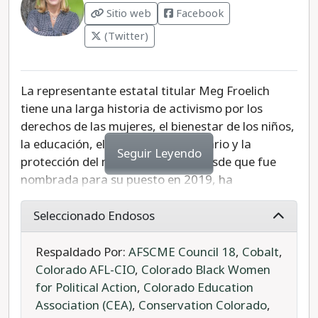
Sitio web
Facebook
(Twitter)
La representante estatal titular Meg Froelich
tiene una larga historia de activismo por los
derechos de las mujeres, el bienestar de los niños,
la educación, el liderazgo comunitario y la
Seguir Leyendo
protección del medio ambiente. Desde que fue
nombrada para su puesto en 2019, ha
copatrocinado y aprobado proyectos de ley sobre
temas que van desde la negociación colectiva del
Seleccionado Endosos
sector público hasta la responsabilidad en la
aplicación de la ley y la expansión de Medicaid.
Respaldado Por:
AFSCME Council 18
,
Cobalt
,
Más recientemente, Forelich fue uno de los
Colorado AFL-CIO
,
Colorado Black Women
principales patrocinadores de la Ley de Equidad
for Political Action
,
Colorado Education
en Salud Reproductiva, que hizo del aborto un
Association (CEA)
,
Conservation Colorado
,