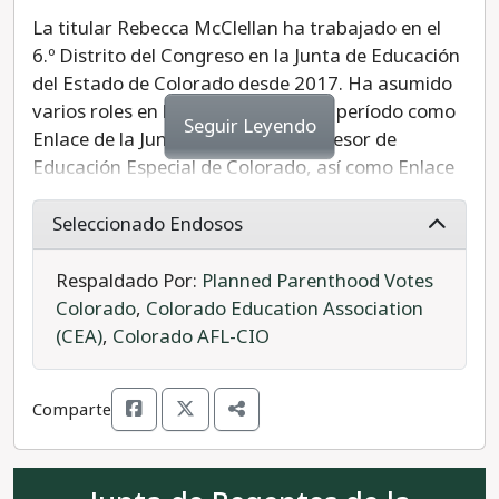
La titular Rebecca McClellan ha trabajado en el
6.º Distrito del Congreso en la Junta de Educación
del Estado de Colorado desde 2017. Ha asumido
varios roles en la junta, incluido un período como
Seguir Leyendo
Enlace de la Junta con el Comité Asesor de
Educación Especial de Colorado, así como Enlace
Legislativo de la Junta Estatal. Más
recientemente, ha estado luchando contra los
Seleccionado Endosos
miembros conservadores de la junta que han
estado abogando por estándares conservadores
Respaldado Por:
Planned Parenthood Votes
de estudios sociales que borran a las personas
Colorado
,
Colorado Education Association
LGBTQ+ y de color de la historia. McClellan ha
(CEA)
,
Colorado AFL-CIO
demostrado ser un defensor de la educación y
Colorado necesita su liderazgo continuo.
Comparte
McClellan es la elección progresista.
Molly Lamar es la candidata republicana. Lamar