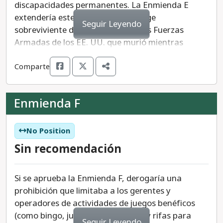
discapacidades permanentes. La Enmienda E
La Enmienda D necesita que el 55% de los votos
extendería este beneficio al cónyuge
emitidos sean votos "sí" para ser aprobada.
Seguir Leyendo
sobreviviente de un miembro de las Fuerzas
Armadas de los EE. UU. que murió mientras
prestaba servicio militar o debido a una lesión o
Comparte
enfermedad relacionada con el servicio.
Enmienda F
No Position
Sin recomendación
Si se aprueba la Enmienda F, derogaría una
prohibición que limitaba a los gerentes y
operadores de actividades de juegos benéficos
(como bingo, juegos con lengüeta y rifas para
Seguir Leyendo