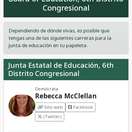
presencial a tiempo completo en agosto de 2020,
Congresional
antes del desarrollo de cualquier vacuna contra el
COVID-19 o tratamientos efectivos.
Recomendamos votar por Plomar.
Dependiendo de dónde vivas, es posible que
tengas una de las siguientes carreras para la
junta de educación en tu papeleta.
Junta Estatal de Educación, 6th
Distrito Congresional
Demócrata
Rebecca McClellan
Sitio web
Facebook
(Twitter)