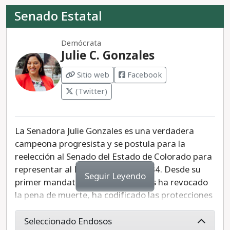
Senado Estatal
Demócrata
Julie C. Gonzales
Sitio web
Facebook
(Twitter)
La Senadora Julie Gonzales es una verdadera
campeona progresista y se postula para la
reelección al Senado del Estado de Colorado para
representar al Distrito Senatorial 34. Desde su
Seguir Leyendo
primer mandato en 2018, Gonzales ha revocado
la pena de muerte, ha codificado las protecciones
contra el aborto, ha impedido que ICE allanando
las bases de datos estatales, fortaleciendo las
Seleccionado Endosos