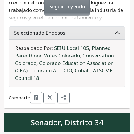
creció en el condado de Adams. Rodríguez ha
Seguir Leyendo
trabajado como analista senior en la industria de
seguros y en el Centro de Tratamiento y
Correccionales de la Comunidad. Rodríguez
recibió puntajes altos de la Asociación de
Seleccionado Endosos
Educación de Colorado y grupos ambientalistas.
El Senador Rodríguez espera continuar su trabajo
Respaldado Por:
SEIU Local 105
,
Planned
en viviendas asequibles y brindarles a las familias
Parenthood Votes Colorado
,
Conservation
herramientas económicas para construir una vida
Colorado
,
Colorado Education Association
mejor. Vota por el Senador Rodríguez.
(CEA)
,
Colorado AFL-CIO
,
Cobalt
,
AFSCME
Council 18
Rodríguez es la opción progresista para el Distrito
Senatorial 32 de Colorado.
Comparte
Senador, Distrito 34