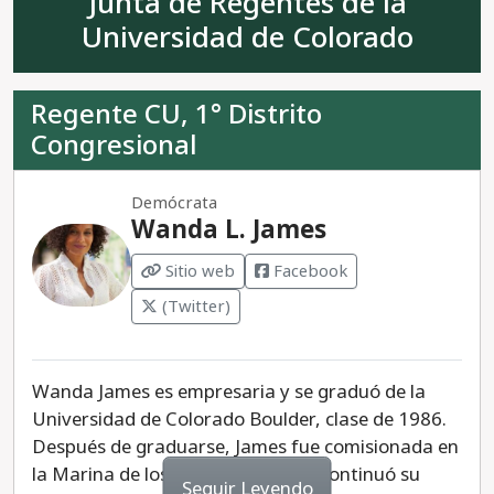
Junta de Regentes de la
ha sido respaldada por muchos republicanos
conservadores, incluido Steve Durham, un titular
Universidad de Colorado
de la Junta Estatal de Educación extremista
conservador que representa al 5º Distrito del
Regente CU, 1° Distrito
Congreso. Lamar sería una adición peligrosa a la
Congresional
Junta Estatal de Educación.
Demócrata
Wanda L. James
Sitio web
Facebook
(Twitter)
Wanda James es empresaria y se graduó de la
Universidad de Colorado Boulder, clase de 1986.
Después de graduarse, James fue comisionada en
la Marina de los Estados Unidos. Continuó su
Seguir Leyendo