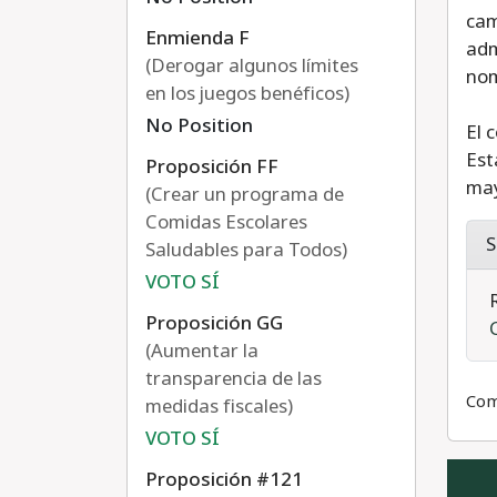
cam
Enmienda F
adm
(Derogar algunos límites
nom
en los juegos benéficos)
No Position
El 
Est
Proposición FF
may
(Crear un programa de
Comidas Escolares
S
Saludables para Todos)
VOTO SÍ
Proposición GG
(Aumentar la
transparencia de las
Com
medidas fiscales)
VOTO SÍ
Proposición #121