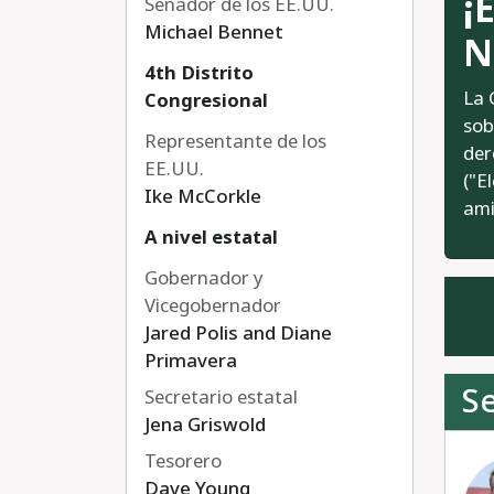
¡
Senador de los EE.UU.
Michael Bennet
N
4th Distrito
La 
Congresional
sob
Representante de los
der
EE.UU.
("E
Ike McCorkle
ami
A nivel estatal
Gobernador y
Vicegobernador
Jared Polis and Diane
Primavera
S
Secretario estatal
Jena Griswold
Tesorero
Dave Young