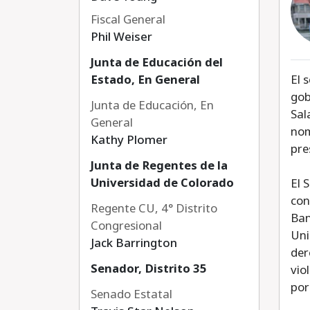
Fiscal General
Phil Weiser
Junta de Educación del
Estado, En General
El 
gob
Junta de Educación, En
Sal
General
nom
Kathy Plomer
pre
Junta de Regentes de la
Universidad de Colorado
El 
con
Regente CU, 4° Distrito
Ban
Congresional
Uni
Jack Barrington
der
Senador, Distrito 35
vio
por
Senado Estatal