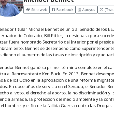
Sitio web
Facebook
Apoyos
(Twit
senador titular Michael Bennet se unió al Senado de los E
ernador de Colorado, Bill Ritter, lo designara para suced
azar fuera nombrado Secretario del Interior por el presi
bramiento, Bennet se desempeñó como Superintendente d
sidiendo el aumento de las tasas de inscripción y graduac
Senador Bennet ganó su primer término completo en el car
tra el Representante Ken Buck. En 2013, Bennet desempe
da de los Ocho en la aprobación de una reforma migratori
dos. En doce años de servicio en el Senado, el Senador Be
echo al voto, el derecho al aborto, la no discriminación y
lencia armada, la protección del medio ambiente y la con
 el hombre, y el fin de la fallida Guerra contra las Drogas.