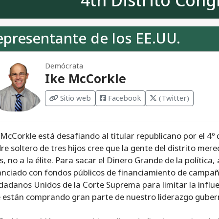
4th Distrito Cong
epresentante de los EE.UU.
Demócrata
Ike McCorkle
Sitio web
Facebook
(Twitter)
 McCorkle está desafiando al titular republicano por el 4º 
re soltero de tres hijos cree que la gente del distrito me
os, no a la élite. Para sacar el Dinero Grande de la polític
anciado con fondos públicos de financiamiento de campaña
dadanos Unidos de la Corte Suprema para limitar la influe
 están comprando gran parte de nuestro liderazgo gube