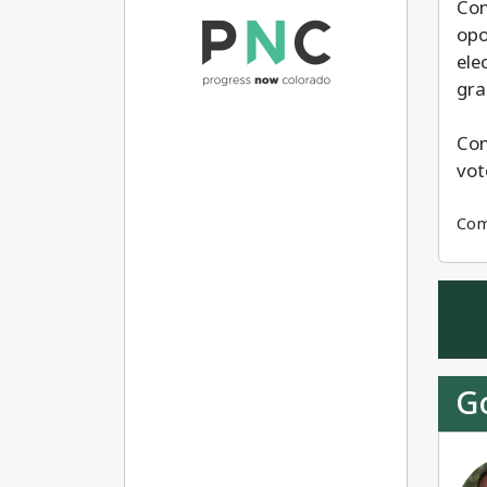
Con
opo
ele
gra
Con
vot
Com
G