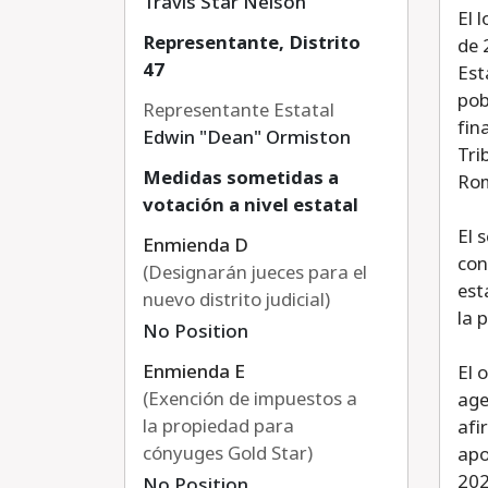
Travis Star Nelson
El 
Representante, Distrito
de 
47
Est
pob
Representante Estatal
fin
Edwin "Dean" Ormiston
Tri
Medidas sometidas a
Rom
votación a nivel estatal
El 
Enmienda D
con
(Designarán jueces para el
est
nuevo distrito judicial)
la 
No Position
Enmienda E
El 
(Exención de impuestos a
age
la propiedad para
afi
cónyuges Gold Star)
apo
202
No Position