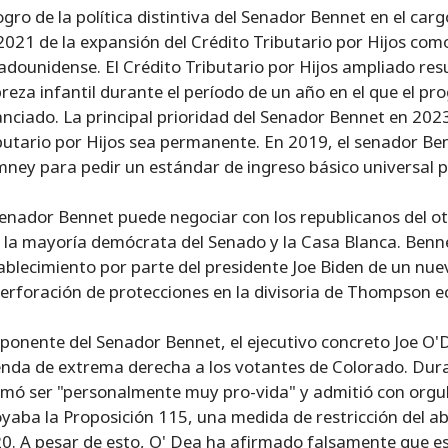
logro de la política distintiva del Senador Bennet en el ca
2021 de la expansión del Crédito Tributario por Hijos com
adounidense. El Crédito Tributario por Hijos ampliado resu
reza infantil durante el período de un año en el que el
anciado. La principal prioridad del Senador Bennet en 202
butario por Hijos sea permanente. En 2019, el senador Ben
ney para pedir un estándar de ingreso básico universal pa
senador Bennet puede negociar con los republicanos del otro 
 la mayoría demócrata del Senado y la Casa Blanca. Benne
ablecimiento por parte del presidente Joe Biden de un n
perforación de protecciones en la divisoria de Thompson e
oponente del Senador Bennet, el ejecutivo concreto Joe O'D
nda de extrema derecha a los votantes de Colorado. Dura
rmó ser "personalmente muy pro-vida" y admitió con orgu
yaba la Proposición 115, una medida de restricción del
0. A pesar de esto, O' Dea ha afirmado falsamente que es