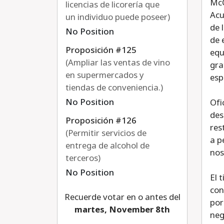
McC
licencias de licorería que
Acu
un individuo puede poseer)
de 
No Position
de 
Proposición #125
equ
(Ampliar las ventas de vino
gra
en supermercados y
esp
tiendas de conveniencia.)
No Position
Ofi
des
Proposición #126
res
(Permitir servicios de
a p
entrega de alcohol de
nos
terceros)
No Position
El 
con
Recuerde votar en o antes del
por
martes, November 8th
neg